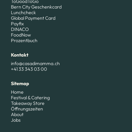
ToGoodToGo
Bern City Geschenkcard
Lunchcheck
Global Payment Card
Payfix
DINACO
FoodNow
Prozentbuch
Kontakt
info@casadimamma.ch
+41 33 343 03 00
Sitemap
Home
Festival & Catering
Takeaway Store
Öffnungszeiten
About
Jobs